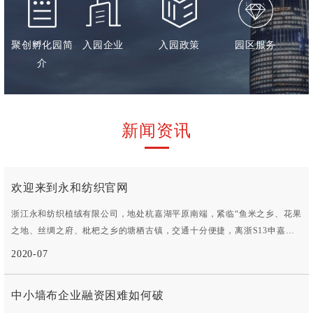
聚创孵化园简
入园企业
入园政策
园区服务
介
新闻资讯
欢迎来到永和纺织官网
浙江永和纺织植绒有限公司，地处杭嘉湖平原南端，紧临“鱼米之乡、花果
之地、丝绸之府、枇杷之乡的塘栖古镇，交通十分便捷，离浙S13申嘉湖
杭高速仅- -公里，浙S304省道、京杭运河紧靠厂区公司始创于1993年，历
2020-07
经10多年的努力拼搏，于2006年在德清县雷甸经济开发区再投资建成新厂
房。公司占地面积40000余平方米， 拥有员工200余名，目前公司规模在
中小墙布企业融资困难如何破
国内同行业中排名靠前。