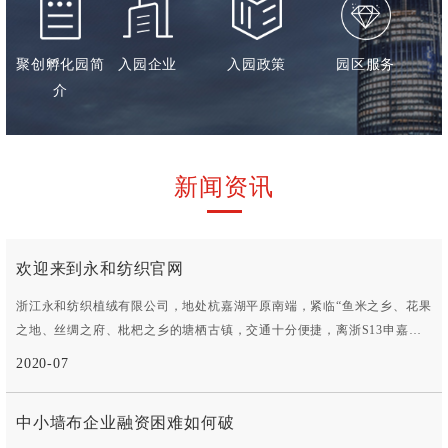
聚创孵化园简
入园企业
入园政策
园区服务
介
新闻资讯
欢迎来到永和纺织官网
浙江永和纺织植绒有限公司，地处杭嘉湖平原南端，紧临“鱼米之乡、花果
之地、丝绸之府、枇杷之乡的塘栖古镇，交通十分便捷，离浙S13申嘉湖
杭高速仅- -公里，浙S304省道、京杭运河紧靠厂区公司始创于1993年，历
2020-07
经10多年的努力拼搏，于2006年在德清县雷甸经济开发区再投资建成新厂
房。公司占地面积40000余平方米， 拥有员工200余名，目前公司规模在
中小墙布企业融资困难如何破
国内同行业中排名靠前。